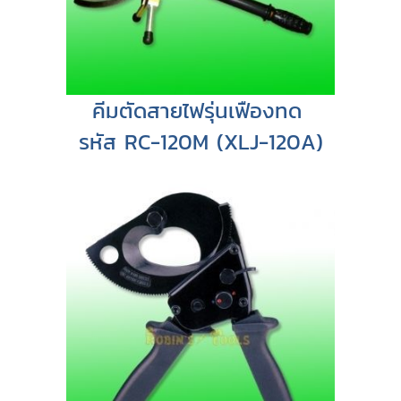
คีมตัดสายไฟรุ่นเฟืองทด
รหัส RC-120M (XLJ-120A)