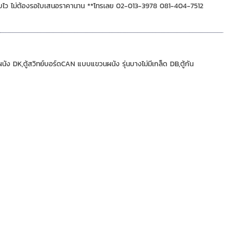
ฉับไว ไม่ต้องรอใบเสนอราคานาน **โทรเลย 02-013-3978 081-404-7512
 DK,ตู้สวิทย์บอร์ดCAN แบบแขวนผนัง รุ่นบางไม่มีเกล็ด DB,ตู้กัน