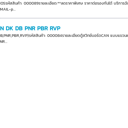
MOSรหัสสินค้า: 000089รายละเอียด:**ลดราคาพิเศษ ราคาต่อรองกันได้ บริการ
MAIL-p...
 CAN DK DB PNR PBR RVP
DB,PNR,PBR,RVP)รหัสสินค้า: 000084รายละเอียดตู้สวิทช์บอร์ดCAN แบบแขวนผนัง
NR...